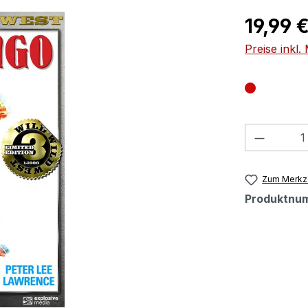
Regulärer Pr
19,99 
Preise inkl
Produkt
Zum Merkze
Produktnu