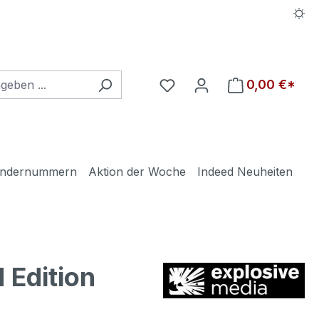
Du hast 0 Produkte auf d
0,00 €*
ndernummern
Aktion der Woche
Indeed Neuheiten
 Edition