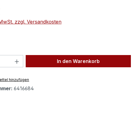
eis:
€
. MwSt. zzgl. Versandkosten
 Anzahl: Gib den gewünschten Wert ein 
In den Warenkorb
ttel hinzufügen
mmer:
6416684