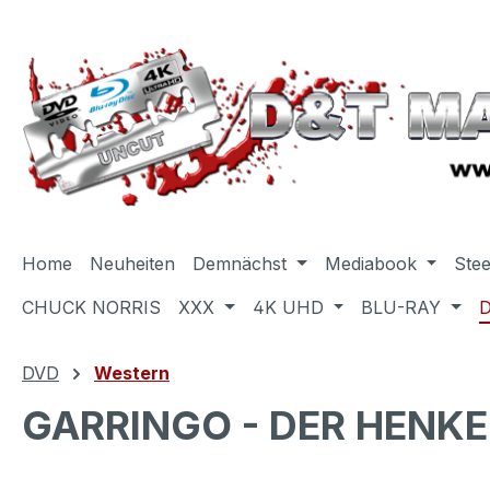
m Hauptinhalt springen
Zur Suche springen
Zur Hauptnavigation springen
Home
Neuheiten
Demnächst
Mediabook
Ste
CHUCK NORRIS
XXX
4K UHD
BLU-RAY
DVD
Western
GARRINGO - DER HENKER 