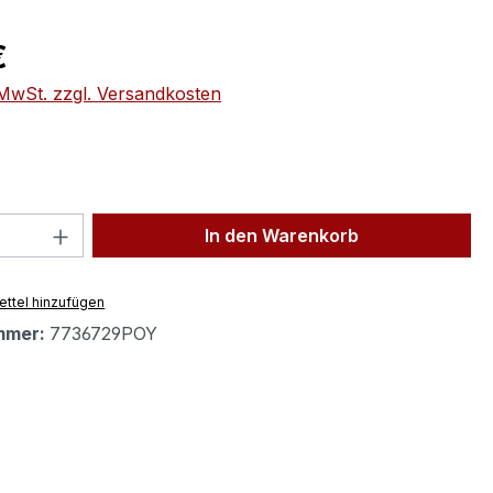
eis:
€
. MwSt. zzgl. Versandkosten
 Anzahl: Gib den gewünschten Wert ein 
In den Warenkorb
ttel hinzufügen
mmer:
7736729POY