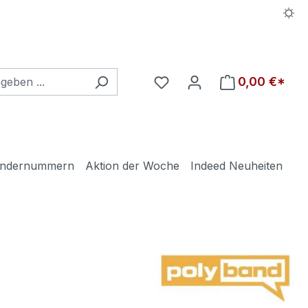
Du hast 0 Produkte auf d
0,00 €*
ndernummern
Aktion der Woche
Indeed Neuheiten