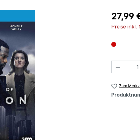
Regulärer Pr
27,99 
Preise inkl
Produkt
Zum Merkze
Produktnu