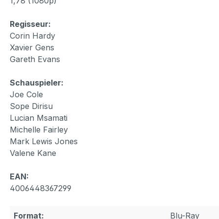
1,78 (1080p)
Regisseur:
Corin Hardy
Xavier Gens
Gareth Evans
Schauspieler:
Joe Cole
Sope Dirisu
Lucian Msamati
Michelle Fairley
Mark Lewis Jones
Valene Kane
EAN:
4006448367299
Format:
Blu-Ray