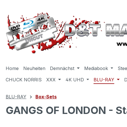
m Hauptinhalt springen
Zur Suche springen
Zur Hauptnavigation springen
Home
Neuheiten
Demnächst
Mediabook
Ste
CHUCK NORRIS
XXX
4K UHD
BLU-RAY
BLU-RAY
Box-Sets
GANGS OF LONDON - Staf