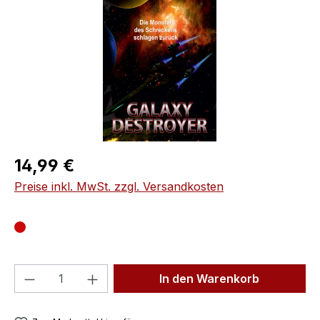
Regulärer Preis:
14,99 €
Preise inkl. MwSt. zzgl. Versandkosten
Produkt Anzahl: Gib den gewünschten We
In den Warenkorb