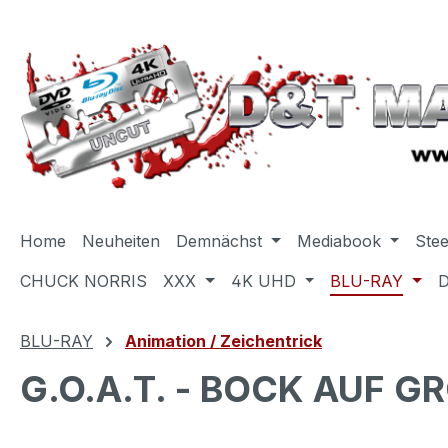
m Hauptinhalt springen
Zur Suche springen
Zur Hauptnavigation springen
Home
Neuheiten
Demnächst
Mediabook
Ste
CHUCK NORRIS
XXX
4K UHD
BLU-RAY
BLU-RAY
Animation / Zeichentrick
G.O.A.T. - BOCK AUF G