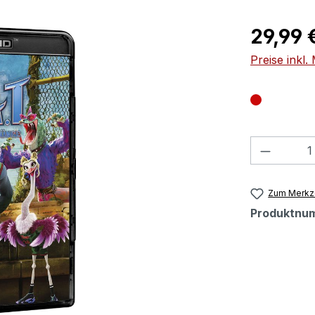
Regulärer Pr
29,99 
Preise inkl
Produkt
Zum Merkze
Produktnu