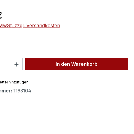
eis:
€
. MwSt. zzgl. Versandkosten
 Anzahl: Gib den gewünschten Wert ein 
In den Warenkorb
ttel hinzufügen
mmer:
1193104