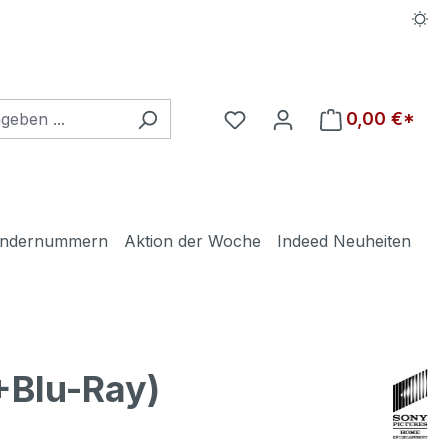
Du hast 0 Produkte auf d
0,00 €*
ndernummern
Aktion der Woche
Indeed Neuheiten
Blu-Ray)