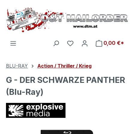
Zum Hauptinhalt springen
Du hast 0 Produkte auf d
0,00 €*
BLU-RAY
Action / Thriller / Krieg
G - DER SCHWARZE PANTHER
(Blu-Ray)
Bildergalerie überspringen