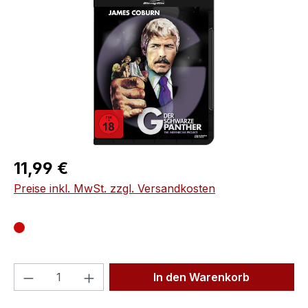
Regulärer Preis:
11,99 €
Preise inkl. MwSt. zzgl. Versandkosten
Produkt Anzahl: Gib den gewünschten We
In den Warenkorb