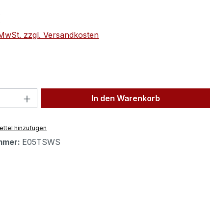
eis:
€
. MwSt. zzgl. Versandkosten
 Anzahl: Gib den gewünschten Wert ein 
In den Warenkorb
ttel hinzufügen
mmer:
E05TSWS