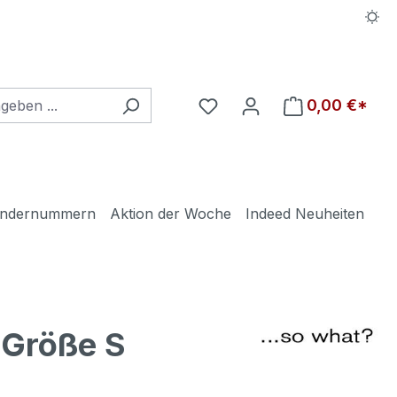
Du hast 0 Produkte auf d
0,00 €*
ndernummern
Aktion der Woche
Indeed Neuheiten
 Größe S