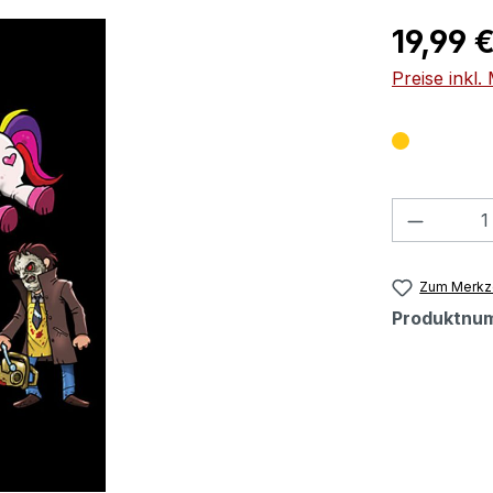
Regulärer Pr
19,99 
Preise inkl
Produkt
Zum Merkze
Produktnu