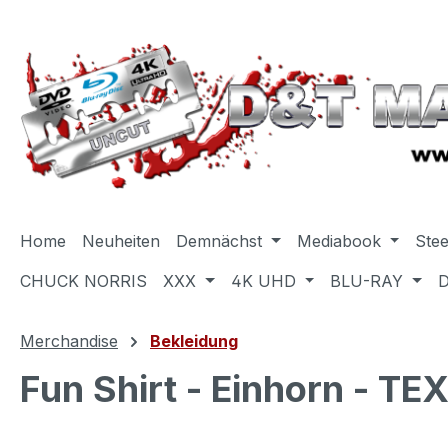
m Hauptinhalt springen
Zur Suche springen
Zur Hauptnavigation springen
Home
Neuheiten
Demnächst
Mediabook
Ste
CHUCK NORRIS
XXX
4K UHD
BLU-RAY
Merchandise
Bekleidung
Fun Shirt - Einhorn - 