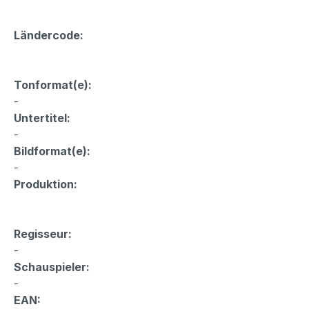
Ländercode:
Tonformat(e):
-
Untertitel:
-
Bildformat(e):
-
Produktion:
Regisseur:
-
Schauspieler:
-
EAN: