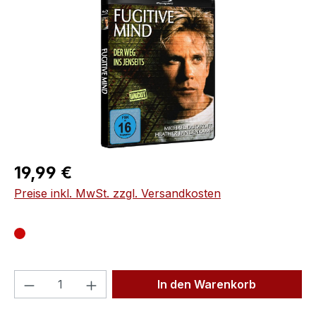
Regulärer Preis:
19,99 €
Preise inkl. MwSt. zzgl. Versandkosten
Produkt Anzahl: Gib den gewünschten We
In den Warenkorb