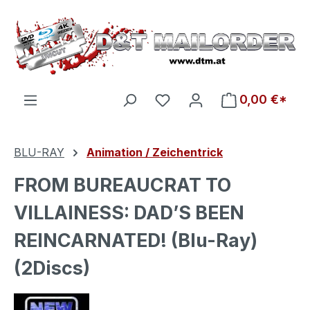
Zum Hauptinhalt springen
Du hast 0 Produkte auf d
0,00 €*
BLU-RAY
Animation / Zeichentrick
FROM BUREAUCRAT TO
VILLAINESS: DAD’S BEEN
REINCARNATED! (Blu-Ray)
(2Discs)