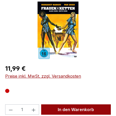
Bildergalerie überspringen
Regulärer Preis:
11,99 €
Preise inkl. MwSt. zzgl. Versandkosten
Produkt Anzahl: Gib den gewünschten We
In den Warenkorb