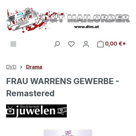
Zum Hauptinhalt springen
Du hast 0 Produkte auf d
0,00 €*
DVD
Drama
FRAU WARRENS GEWERBE -
Remastered
Bildergalerie überspringen