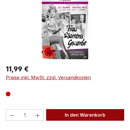
Regulärer Preis:
11,99 €
Preise inkl. MwSt. zzgl. Versandkosten
Produkt Anzahl: Gib den gewünschten We
In den Warenkorb