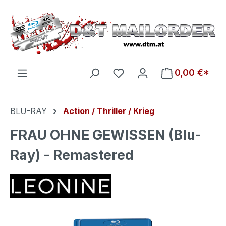
Zum Hauptinhalt springen
Du hast 0 Produkte auf d
0,00 €*
BLU-RAY
Action / Thriller / Krieg
FRAU OHNE GEWISSEN (Blu-
Ray) - Remastered
Bildergalerie überspringen