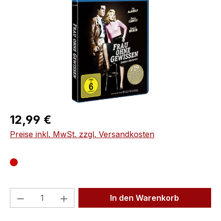
Regulärer Preis:
12,99 €
Preise inkl. MwSt. zzgl. Versandkosten
Produkt Anzahl: Gib den gewünschten We
In den Warenkorb