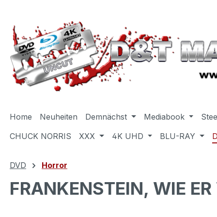
m Hauptinhalt springen
Zur Suche springen
Zur Hauptnavigation springen
Home
Neuheiten
Demnächst
Mediabook
Ste
CHUCK NORRIS
XXX
4K UHD
BLU-RAY
DVD
Horror
FRANKENSTEIN, WIE ER