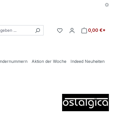
Du hast 0 Produkte auf d
0,00 €*
ndernummern
Aktion der Woche
Indeed Neuheiten