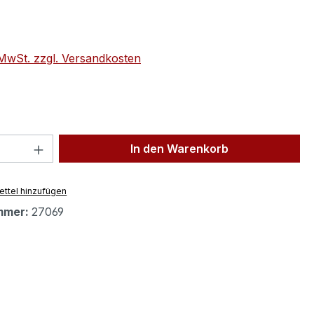
eis:
. MwSt. zzgl. Versandkosten
 Anzahl: Gib den gewünschten Wert ein 
In den Warenkorb
ttel hinzufügen
mmer:
27069