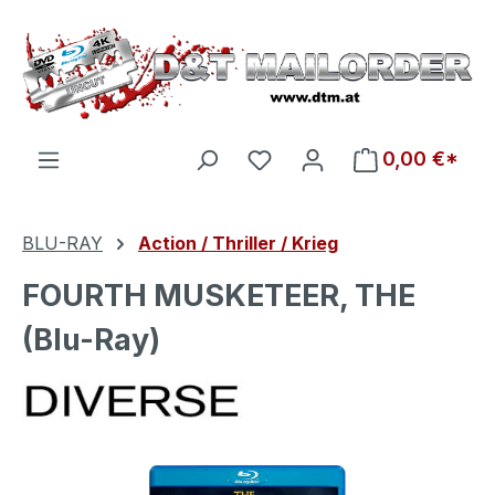
Zum Hauptinhalt springen
Du hast 0 Produkte auf d
0,00 €*
BLU-RAY
Action / Thriller / Krieg
FOURTH MUSKETEER, THE
(Blu-Ray)
Bildergalerie überspringen