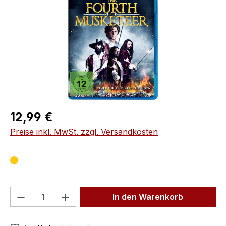
Regulärer Preis:
12,99 €
Preise inkl. MwSt. zzgl. Versandkosten
Produkt Anzahl: Gib den gewünschten We
In den Warenkorb