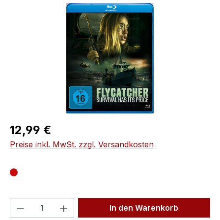
Bildergalerie überspringen
Regulärer Preis:
12,99 €
Preise inkl. MwSt. zzgl. Versandkosten
Produkt Anzahl: Gib den gewünschten We
In den Warenkorb