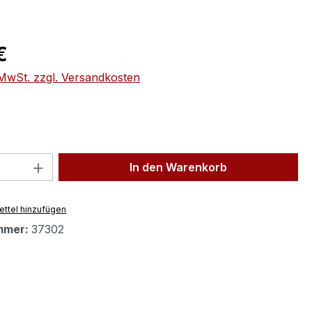
eis:
€
. MwSt. zzgl. Versandkosten
 Anzahl: Gib den gewünschten Wert ein 
In den Warenkorb
ttel hinzufügen
mmer:
37302