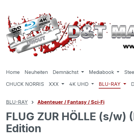
m Hauptinhalt springen
Zur Suche springen
Zur Hauptnavigation springen
Home
Neuheiten
Demnächst
Mediabook
Ste
CHUCK NORRIS
XXX
4K UHD
BLU-RAY
BLU-RAY
Abenteuer / Fantasy / Sci-Fi
FLUG ZUR HÖLLE (s/w) (B
Edition