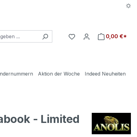
Du hast 0 Produkte auf d
0,00 €*
ndernummern
Aktion der Woche
Indeed Neuheiten
abook - Limited