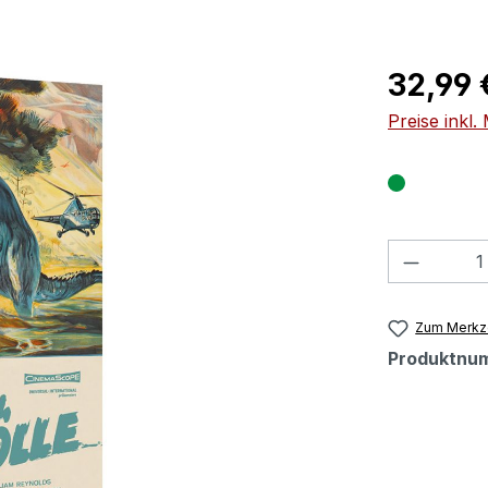
Regulärer Pr
32,99 
Preise inkl
Produkt
Zum Merkze
Produktnu