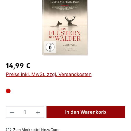
Regulärer Preis:
14,99 €
Preise inkl. MwSt. zzgl. Versandkosten
Produkt Anzahl: Gib den gewünschten We
In den Warenkorb
Zum Merkzettel hinzufügen