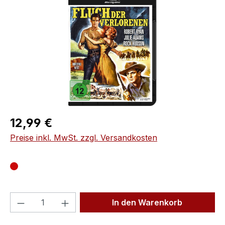
Regulärer Preis:
12,99 €
Preise inkl. MwSt. zzgl. Versandkosten
Produkt Anzahl: Gib den gewünschten We
In den Warenkorb