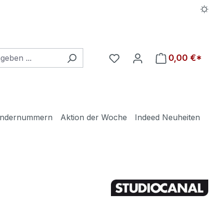
Du hast 0 Produkte auf d
0,00 €*
ndernummern
Aktion der Woche
Indeed Neuheiten