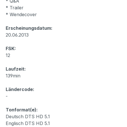
* Q&A
* Trailer
* Wendecover
Erscheinungsdatum:
20.06.2013
FSK:
12
Laufzeit:
139min
Ländercode:
-
Tonformat(e):
Deutsch DTS HD 5.1
Englisch DTS HD 5.1