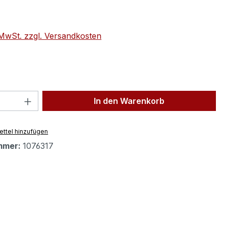
eis:
. MwSt. zzgl. Versandkosten
 Anzahl: Gib den gewünschten Wert ein 
In den Warenkorb
ttel hinzufügen
mmer:
1076317