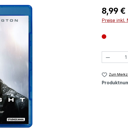
Regulärer Pr
8,99 €
Preise inkl
Produkt
Zum Merkze
Produktnu