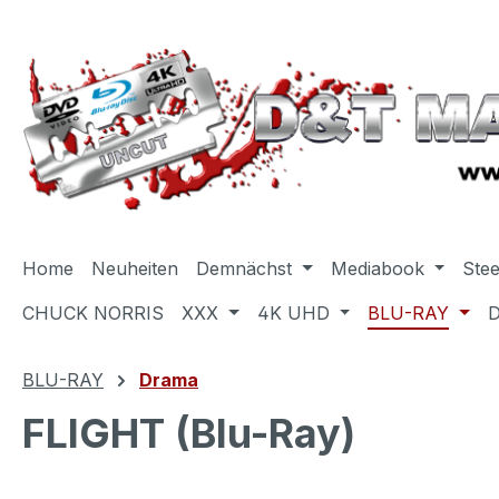
m Hauptinhalt springen
Zur Suche springen
Zur Hauptnavigation springen
Home
Neuheiten
Demnächst
Mediabook
Ste
CHUCK NORRIS
XXX
4K UHD
BLU-RAY
BLU-RAY
Drama
FLIGHT (Blu-Ray)