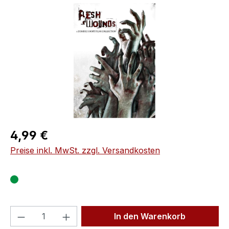
Bildergalerie überspringen
Regulärer Preis:
4,99 €
Preise inkl. MwSt. zzgl. Versandkosten
Produkt Anzahl: Gib den gewünschten We
In den Warenkorb