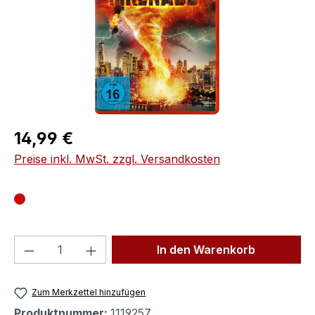
Regulärer Preis:
14,99 €
Preise inkl. MwSt. zzgl. Versandkosten
Produkt Anzahl: Gib den gewünschten We
In den Warenkorb
Zum Merkzettel hinzufügen
Produktnummer:
1119257