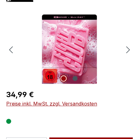
Bildergalerie überspringen
Regulärer Preis:
34,99 €
Preise inkl. MwSt. zzgl. Versandkosten