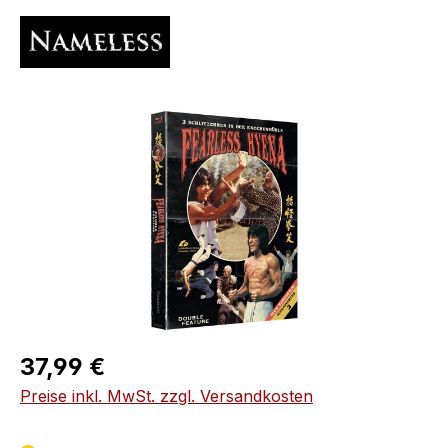
Bildergalerie überspringen
Regulärer Preis:
37,99 €
Preise inkl. MwSt. zzgl. Versandkosten