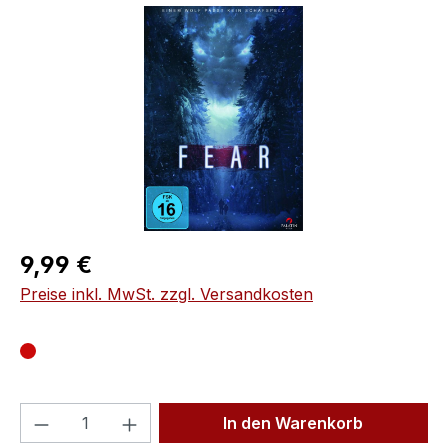
Bildergalerie überspringen
Regulärer Preis:
9,99 €
Preise inkl. MwSt. zzgl. Versandkosten
Produkt Anzahl: Gib den gewünschten We
In den Warenkorb