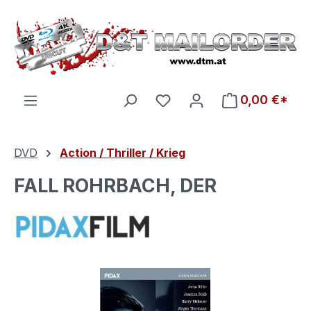
Zum Hauptinhalt springen
Du hast 0 Produkte auf d
0,00 €*
DVD
Action / Thriller / Krieg
FALL ROHRBACH, DER
Bildergalerie überspringen