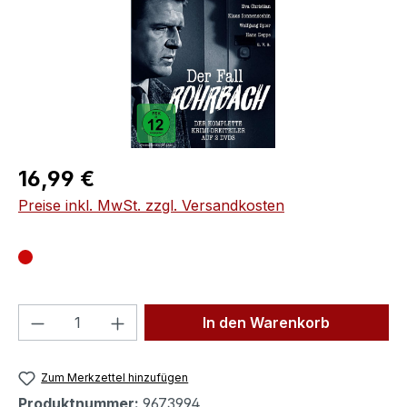
Regulärer Preis:
16,99 €
Preise inkl. MwSt. zzgl. Versandkosten
Produkt Anzahl: Gib den gewünschten We
In den Warenkorb
Zum Merkzettel hinzufügen
Produktnummer:
9673994