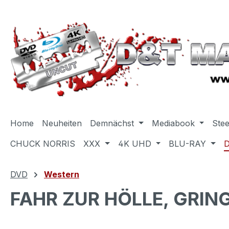
m Hauptinhalt springen
Zur Suche springen
Zur Hauptnavigation springen
Home
Neuheiten
Demnächst
Mediabook
Ste
CHUCK NORRIS
XXX
4K UHD
BLU-RAY
DVD
Western
FAHR ZUR HÖLLE, GRING