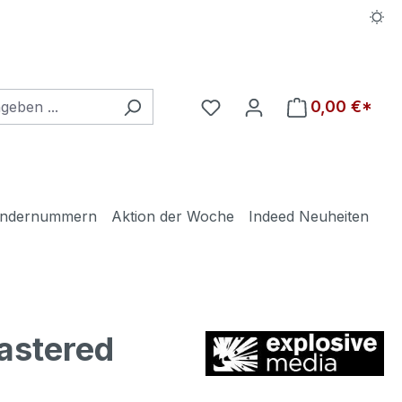
Du hast 0 Produkte auf d
0,00 €*
ndernummern
Aktion der Woche
Indeed Neuheiten
astered