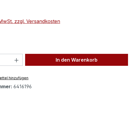
eis:
. MwSt. zzgl. Versandkosten
 Anzahl: Gib den gewünschten Wert ein 
In den Warenkorb
ttel hinzufügen
mmer:
6416196