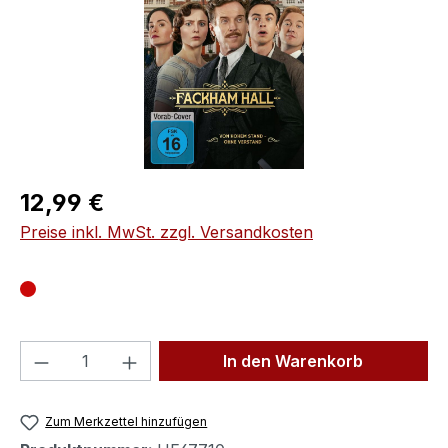
Regulärer Preis:
12,99 €
Preise inkl. MwSt. zzgl. Versandkosten
Produkt Anzahl: Gib den gewünschten We
In den Warenkorb
Zum Merkzettel hinzufügen