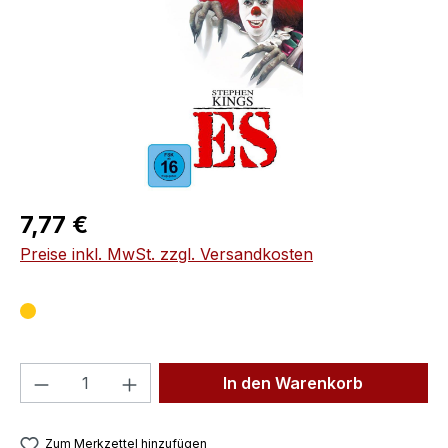
Regulärer Preis:
7,77 €
Preise inkl. MwSt. zzgl. Versandkosten
Produkt Anzahl: Gib den gewünschten We
In den Warenkorb
Zum Merkzettel hinzufügen