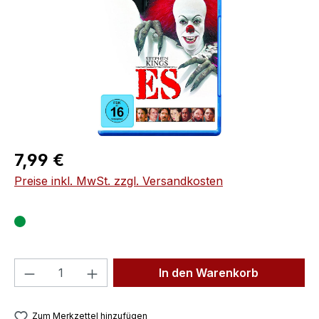
Regulärer Preis:
7,99 €
Preise inkl. MwSt. zzgl. Versandkosten
Produkt Anzahl: Gib den gewünschten We
In den Warenkorb
Zum Merkzettel hinzufügen