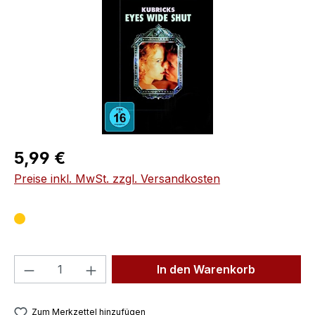
Regulärer Preis:
5,99 €
Preise inkl. MwSt. zzgl. Versandkosten
Produkt Anzahl: Gib den gewünschten We
In den Warenkorb
Zum Merkzettel hinzufügen