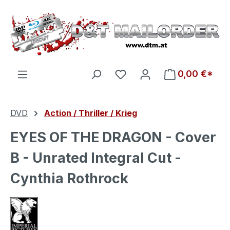
Zum Hauptinhalt springen
Du hast 0 Produkte auf d
0,00 €*
DVD
Action / Thriller / Krieg
EYES OF THE DRAGON - Cover
B - Unrated Integral Cut -
Cynthia Rothrock