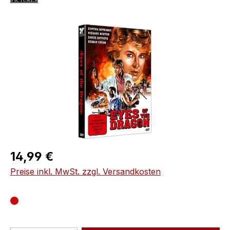
Bildergalerie überspringen
Regulärer Preis:
14,99 €
Preise inkl. MwSt. zzgl. Versandkosten