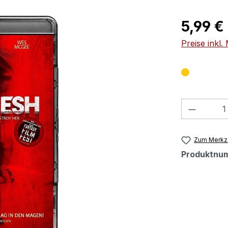
Regulärer Pr
5,99 €
Preise inkl
Produkt
Zum Merkze
Produktnu