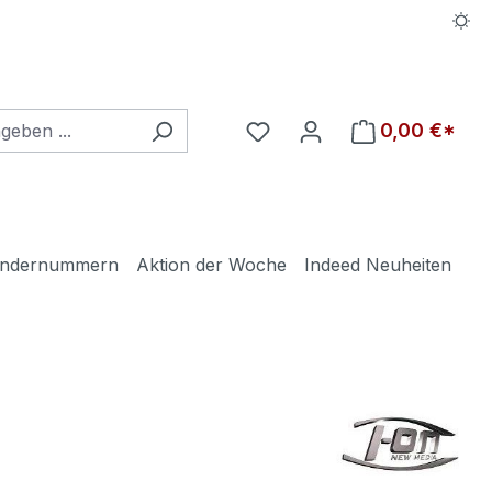
Du hast 0 Produkte auf d
0,00 €*
ndernummern
Aktion der Woche
Indeed Neuheiten