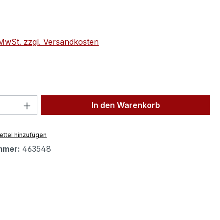
eis:
. MwSt. zzgl. Versandkosten
 Anzahl: Gib den gewünschten Wert ein 
In den Warenkorb
ttel hinzufügen
mmer:
463548