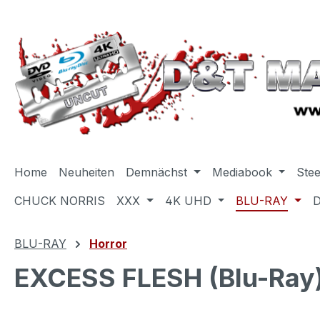
m Hauptinhalt springen
Zur Suche springen
Zur Hauptnavigation springen
Home
Neuheiten
Demnächst
Mediabook
Ste
CHUCK NORRIS
XXX
4K UHD
BLU-RAY
BLU-RAY
Horror
EXCESS FLESH (Blu-Ray)