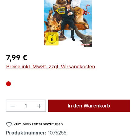
Regulärer Preis:
7,99 €
Preise inkl. MwSt. zzgl. Versandkosten
Produkt Anzahl: Gib den gewünschten We
In den Warenkorb
Zum Merkzettel hinzufügen
Produktnummer:
1076255