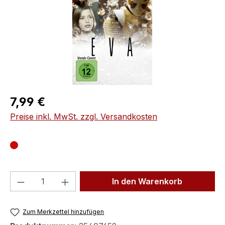
Regulärer Preis:
7,99 €
Preise inkl. MwSt. zzgl. Versandkosten
Produkt Anzahl: Gib den gewünschten We
In den Warenkorb
Zum Merkzettel hinzufügen