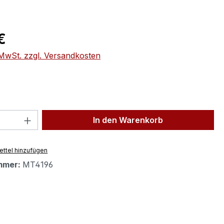
eis:
€
. MwSt. zzgl. Versandkosten
 Anzahl: Gib den gewünschten Wert ein 
In den Warenkorb
ttel hinzufügen
mmer:
MT4196