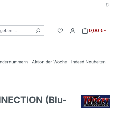
Du hast 0 Produkte auf d
0,00 €*
ndernummern
Aktion der Woche
Indeed Neuheiten
NECTION (Blu-