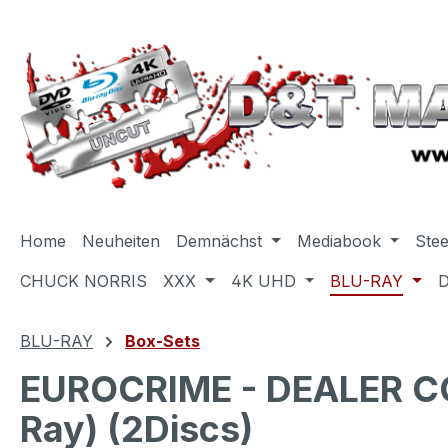
m Hauptinhalt springen
Zur Suche springen
Zur Hauptnavigation springen
Home
Neuheiten
Demnächst
Mediabook
Ste
CHUCK NORRIS
XXX
4K UHD
BLU-RAY
BLU-RAY
Box-Sets
EUROCRIME - DEALER C
Ray) (2Discs)