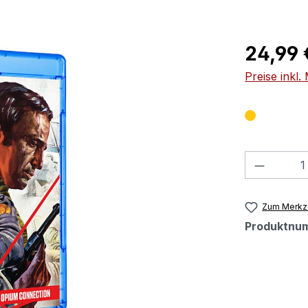
Regulärer Pr
24,99 
Preise inkl
Produkt
Zum Merkze
Produktnu