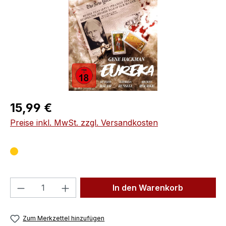
Regulärer Preis:
15,99 €
Preise inkl. MwSt. zzgl. Versandkosten
Produkt Anzahl: Gib den gewünschten We
In den Warenkorb
Zum Merkzettel hinzufügen