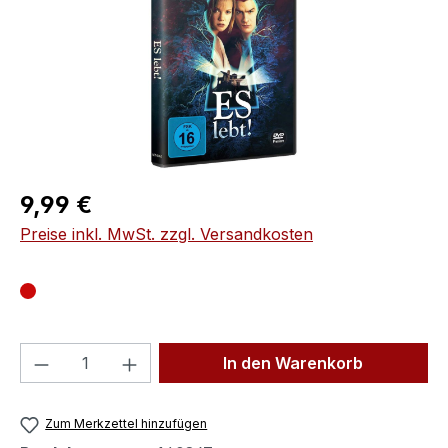
Regulärer Preis:
9,99 €
Preise inkl. MwSt. zzgl. Versandkosten
Produkt Anzahl: Gib den gewünschten We
In den Warenkorb
Zum Merkzettel hinzufügen