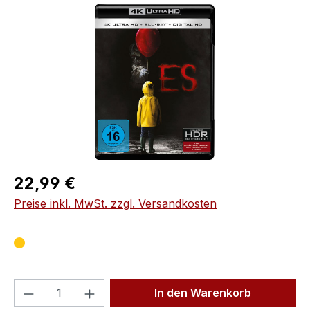
Bildergalerie überspringen
Regulärer Preis:
22,99 €
Preise inkl. MwSt. zzgl. Versandkosten
Produkt Anzahl: Gib den gewünschten We
In den Warenkorb