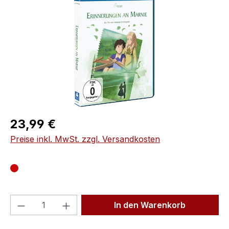
Regulärer Preis:
23,99 €
Preise inkl. MwSt. zzgl. Versandkosten
Produkt Anzahl: Gib den gewünschten We
In den Warenkorb