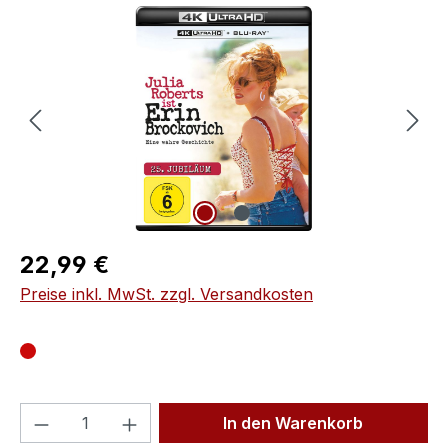
Bildergalerie überspringen
Regulärer Preis:
22,99 €
Preise inkl. MwSt. zzgl. Versandkosten
Produkt Anzahl: Gib den gewünschten We
In den Warenkorb