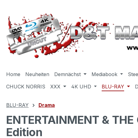
m Hauptinhalt springen
Zur Suche springen
Zur Hauptnavigation springen
Home
Neuheiten
Demnächst
Mediabook
Ste
CHUCK NORRIS
XXX
4K UHD
BLU-RAY
BLU-RAY
Drama
ENTERTAINMENT & THE C
Edition