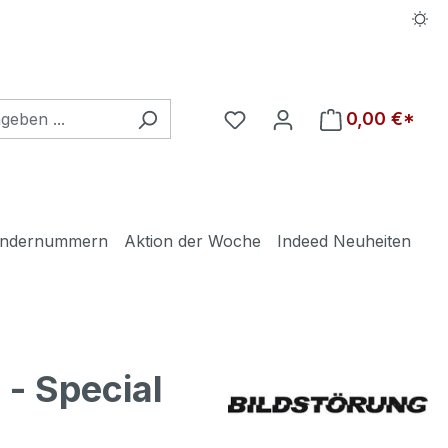
Du hast 0 Produkte auf d
0,00 €*
ndernummern
Aktion der Woche
Indeed Neuheiten
- Special