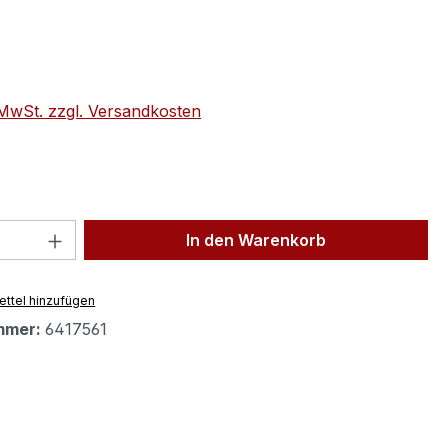
eis:
€
. MwSt. zzgl. Versandkosten
 Anzahl: Gib den gewünschten Wert ein 
In den Warenkorb
ttel hinzufügen
mmer:
6417561