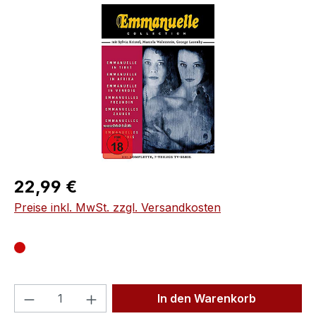
Bildergalerie überspringen
Regulärer Preis:
22,99 €
Preise inkl. MwSt. zzgl. Versandkosten
Produkt Anzahl: Gib den gewünschten We
In den Warenkorb