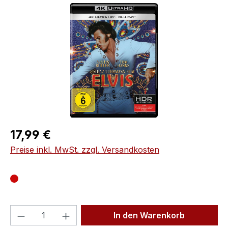
Bildergalerie überspringen
Regulärer Preis:
17,99 €
Preise inkl. MwSt. zzgl. Versandkosten
Produkt Anzahl: Gib den gewünschten We
In den Warenkorb