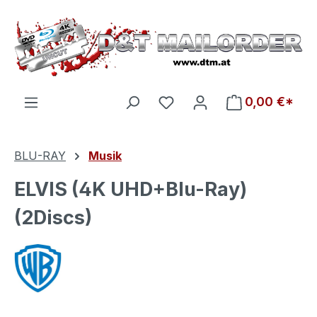
Zum Hauptinhalt springen
Du hast 0 Produkte auf d
0,00 €*
BLU-RAY
Musik
ELVIS (4K UHD+Blu-Ray)
(2Discs)