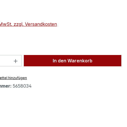
eis:
. MwSt. zzgl. Versandkosten
 Anzahl: Gib den gewünschten Wert ein 
In den Warenkorb
ttel hinzufügen
mmer:
5658034