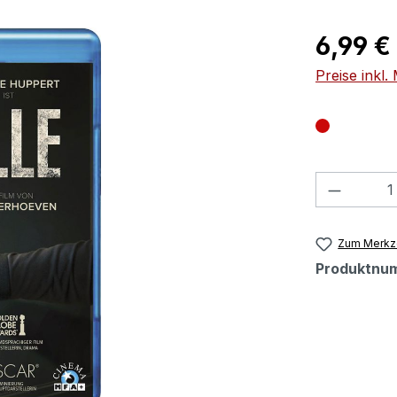
Regulärer Pr
6,99 €
Preise inkl
Produkt
Zum Merkze
Produktnu