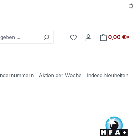
Du hast 0 Produkte auf d
0,00 €*
ndernummern
Aktion der Woche
Indeed Neuheiten