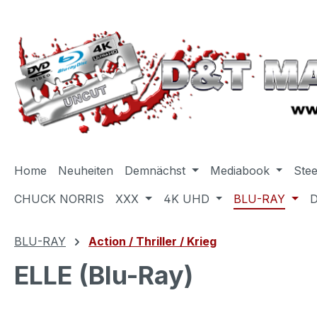
m Hauptinhalt springen
Zur Suche springen
Zur Hauptnavigation springen
Home
Neuheiten
Demnächst
Mediabook
Ste
CHUCK NORRIS
XXX
4K UHD
BLU-RAY
BLU-RAY
Action / Thriller / Krieg
ELLE (Blu-Ray)