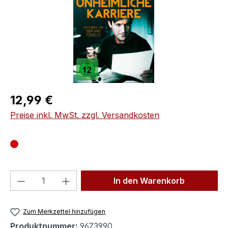
Regulärer Preis:
12,99 €
Preise inkl. MwSt. zzgl. Versandkosten
Produkt Anzahl: Gib den gewünschten We
In den Warenkorb
Zum Merkzettel hinzufügen
Produktnummer:
9673990