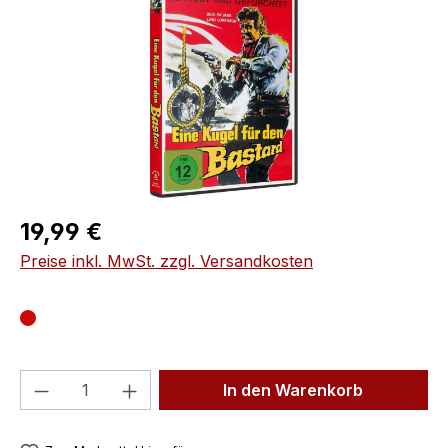
Regulärer Preis:
19,99 €
Preise inkl. MwSt. zzgl. Versandkosten
Produkt Anzahl: Gib den gewünschten We
In den Warenkorb