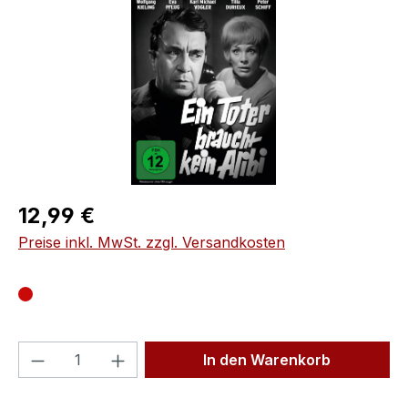
Regulärer Preis:
12,99 €
Preise inkl. MwSt. zzgl. Versandkosten
Produkt Anzahl: Gib den gewünschten We
In den Warenkorb