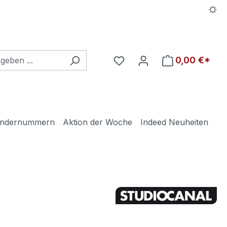
Du hast 0 Produkte auf d
0,00 €*
ndernummern
Aktion der Woche
Indeed Neuheiten