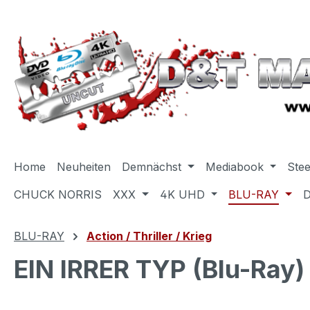
m Hauptinhalt springen
Zur Suche springen
Zur Hauptnavigation springen
Home
Neuheiten
Demnächst
Mediabook
Ste
CHUCK NORRIS
XXX
4K UHD
BLU-RAY
BLU-RAY
Action / Thriller / Krieg
EIN IRRER TYP (Blu-Ray)