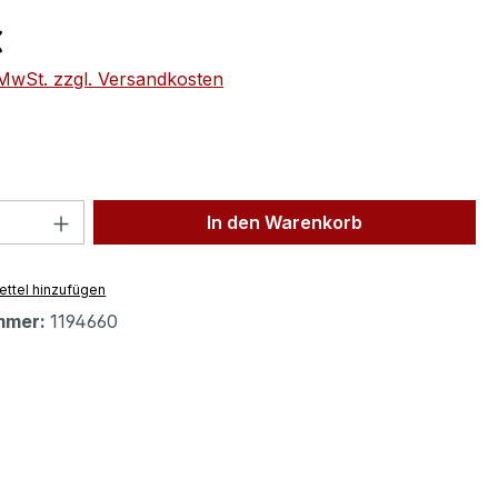
eis:
€
. MwSt. zzgl. Versandkosten
 Anzahl: Gib den gewünschten Wert ein 
In den Warenkorb
ttel hinzufügen
mmer:
1194660