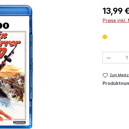
Regulärer Pr
13,99 
Preise inkl
Produkt
Zum Merkze
Produktnu