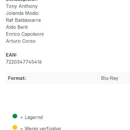
Tony Anthony
Jolanda Modio
Raf Baldassarre
Aldo Berti
Enrico Capoleoni
Arturo Corso
EAN:
7220347745416
Format:
Blu-Ray
●
= Lagernd
●
= Wenig verfügbar