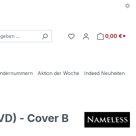
Du hast 0 Produkte auf d
0,00 €*
ndernummern
Aktion der Woche
Indeed Neuheiten
D) - Cover B