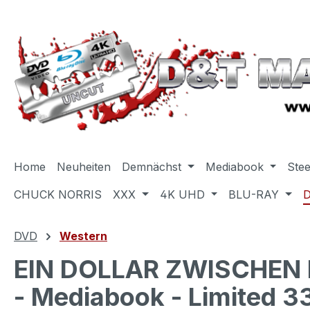
m Hauptinhalt springen
Zur Suche springen
Zur Hauptnavigation springen
Home
Neuheiten
Demnächst
Mediabook
Ste
CHUCK NORRIS
XXX
4K UHD
BLU-RAY
DVD
Western
EIN DOLLAR ZWISCHEN 
- Mediabook - Limited 33