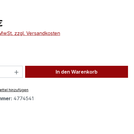
eis:
€
. MwSt. zzgl. Versandkosten
 Anzahl: Gib den gewünschten Wert ein 
In den Warenkorb
ttel hinzufügen
mmer:
4774541