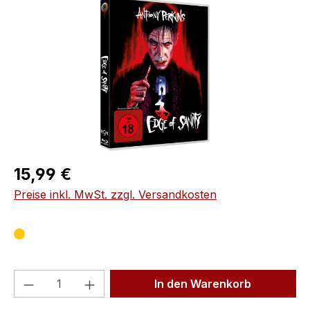
Bildergalerie überspringen
Regulärer Preis:
15,99 €
Preise inkl. MwSt. zzgl. Versandkosten
Produkt Anzahl: Gib den gewünschten We
In den Warenkorb