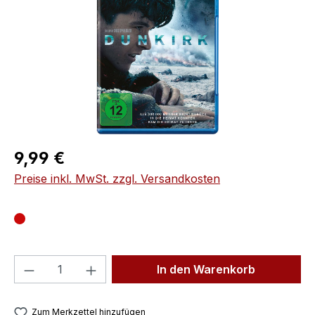
Regulärer Preis:
9,99 €
Preise inkl. MwSt. zzgl. Versandkosten
Produkt Anzahl: Gib den gewünschten We
In den Warenkorb
Zum Merkzettel hinzufügen