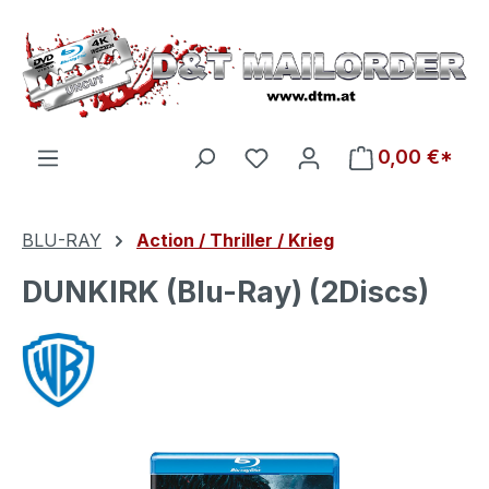
Zum Hauptinhalt springen
Du hast 0 Produkte auf d
0,00 €*
BLU-RAY
Action / Thriller / Krieg
DUNKIRK (Blu-Ray) (2Discs)
Bildergalerie überspringen